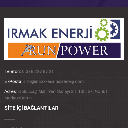
Telefon:
0.378 227 87 21
E-Posta:
info@irmakkesintisizenerji.com
Adres:
Gölbucağı Mah. Yeni Sanayi Sit. 135. Sk. No:8/1
Merkez/Bartın
SİTE İÇİ BAĞLANTILAR