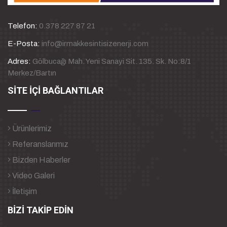
Telefon:
0.378 227 87 21
E-Posta:
info@irmakkesintisizenerji.com
Adres:
Gölbucağı Mah. Yeni Sanayi Sit. 135. Sk. No:8/1
Merkez/Bartın
SİTE İÇİ BAĞLANTILAR
Ürünlerimiz
Referanslarımız
Bizden Haberler
Video Galeri
İletişim
BİZİ TAKİP EDİN