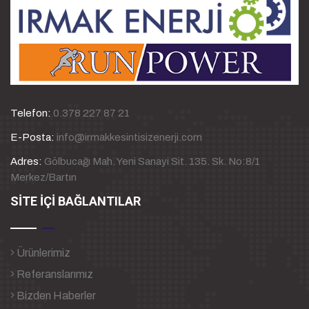
Telefon:
0.378 227 87 21
E-Posta:
info@irmakkesintisizenerji.com
Adres:
Gölbucağı Mah. Yeni Sanayi Sit. 135. Sk. No:8/1
Merkez/Bartın
SİTE İÇİ BAĞLANTILAR
Ürünlerimiz
Referanslarımız
Bizden Haberler