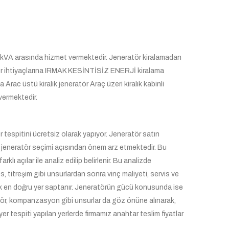
VA arasında hizmet vermektedir. Jeneratör kiralamadan
atör ihtiyaçlarına IRMAK KESİNTİSİZ ENERJİ kiralama
 Arac üstü kiralik jeneratör Araç üzeri kiralık kabinli
vermektedir.
espitini ücretsiz olarak yapıyor. Jeneratör satın
u jeneratör seçimi açısından önem arz etmektedir. Bu
rklı açılar ile analiz edilip belirlenir. Bu analizde
s, titreşim gibi unsurlardan sonra vinç maliyeti, servis ve
lerek en doğru yer saptanır. Jeneratörün gücü konusunda ise
ülatör, kompanzasyon gibi unsurlar da göz önüne alınarak,
yer tespiti yapılan yerlerde firmamız anahtar teslim fiyatlar