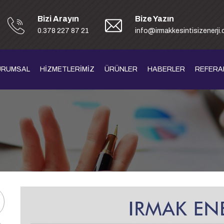
Bizi Arayın
Bize Yazın
0.378 227 87 21
info@irmakkesintisizenerji
URUMSAL
HİZMETLERİMİZ
ÜRÜNLER
HABERLER
REFERA