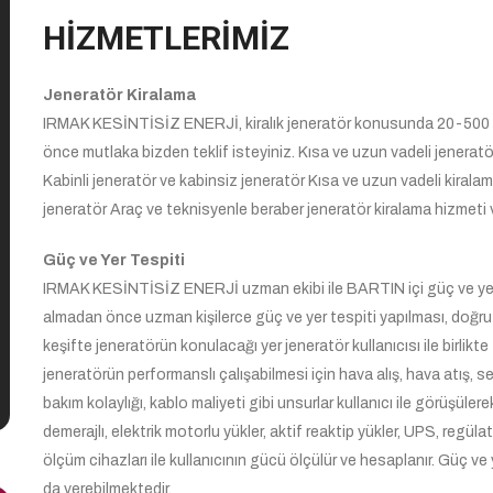
HİZMETLERİMİZ
Jeneratör Kiralama
IRMAK KESİNTİSİZ ENERJİ, kiralık jeneratör konusunda 20-500 k
önce mutlaka bizden teklif isteyiniz. Kısa ve uzun vadeli jener
Kabinli jeneratör ve kabinsiz jeneratör Kısa ve uzun vadeli kiralama
jeneratör Araç ve teknisyenle beraber jeneratör kiralama hizmeti 
Güç ve Yer Tespiti
IRMAK KESİNTİSİZ ENERJİ uzman ekibi ile BARTIN içi güç ve yer t
almadan önce uzman kişilerce güç ve yer tespiti yapılması, doğr
keşifte jeneratörün konulacağı yer jeneratör kullanıcısı ile birlikte fa
jeneratörün performanslı çalışabilmesi için hava alış, hava atış, se
bakım kolaylığı, kablo maliyeti gibi unsurlar kullanıcı ile görüşü
demerajlı, elektrik motorlu yükler, aktif reaktip yükler, UPS, reg
ölçüm cihazları ile kullanıcının gücü ölçülür ve hesaplanır. Güç ve 
da verebilmektedir.