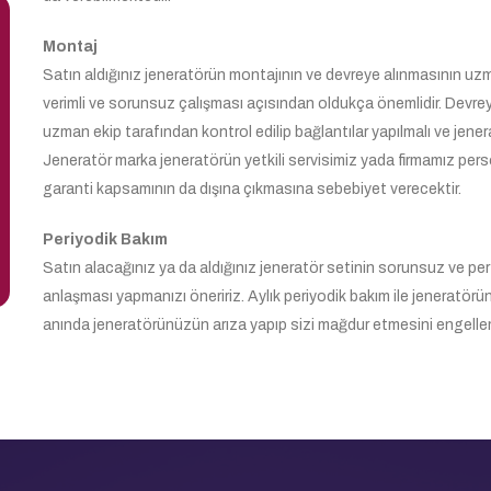
Montaj
Satın aldığınız jeneratörün montajının ve devreye alınmasının uzm
verimli ve sorunsuz çalışması açısından oldukça önemlidir. Devrey
uzman ekip tarafından kontrol edilip bağlantılar yapılmalı ve jen
Jeneratör marka jeneratörün yetkili servisimiz yada firmamız perso
garanti kapsamının da dışına çıkmasına sebebiyet verecektir.
Periyodik Bakım
Satın alacağınız ya da aldığınız jeneratör setinin sorunsuz ve per
anlaşması yapmanızı öneririz. Aylık periyodik bakım ile jeneratörü
anında jeneratörünüzün arıza yapıp sizi mağdur etmesini engell