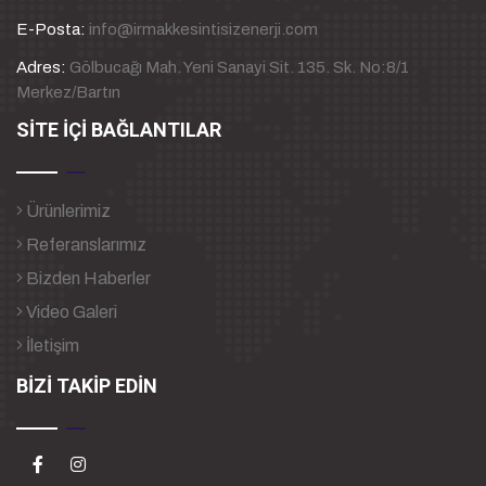
E-Posta:
info@irmakkesintisizenerji.com
Adres:
Gölbucağı Mah. Yeni Sanayi Sit. 135. Sk. No:8/1
Merkez/Bartın
SİTE İÇİ BAĞLANTILAR
Ürünlerimiz
Referanslarımız
Bizden Haberler
Video Galeri
İletişim
BİZİ TAKİP EDİN