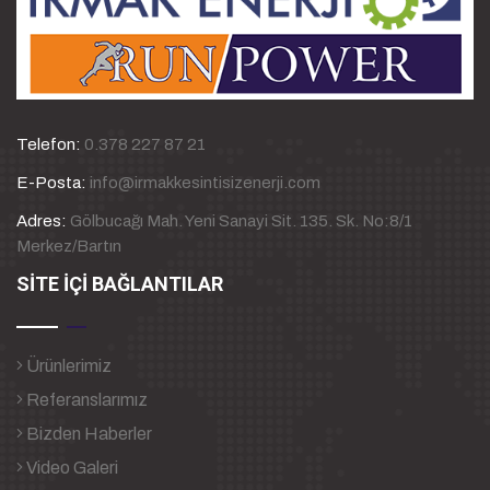
Telefon:
0.378 227 87 21
E-Posta:
info@irmakkesintisizenerji.com
Adres:
Gölbucağı Mah. Yeni Sanayi Sit. 135. Sk. No:8/1
Merkez/Bartın
SİTE İÇİ BAĞLANTILAR
Ürünlerimiz
Referanslarımız
Bizden Haberler
Video Galeri