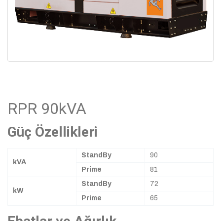
RPR 90kVA
Güç Özellikleri
StandBy
90
kVA
Prime
81
StandBy
72
kW
Prime
65