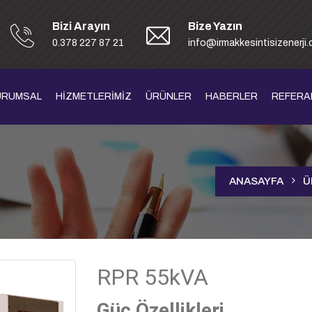
Bizi Arayın
Bize Yazın
0.378 227 87 21
info@irmakkesintisizenerji
URUMSAL
HİZMETLERİMİZ
ÜRÜNLER
HABERLER
REFERA
ANASAYFA
Ü
RPR 55kVA
Güç Özellikleri