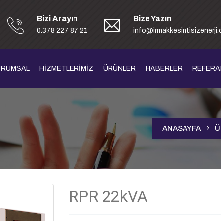
Bizi Arayın
Bize Yazın
0.378 227 87 21
info@irmakkesintisizenerji
URUMSAL
HİZMETLERİMİZ
ÜRÜNLER
HABERLER
REFERA
ANASAYFA
Ü
RPR 22kVA