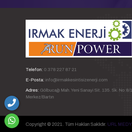
Telefon:
0.378 227 87 21
E-Posta:
info@irmakkesintisizenerji.com
Adres:
Gölbucağı Mah. Yeni Sanayi Sit. 135. Sk. No:8/
Merkez/Bartın
Copyright © 2021. Tüm Hakları Saklıdır.
URL MEDY