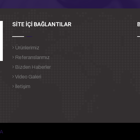
SİTE İÇİ BAĞLANTILAR
B
Ürünlerimiz
Referanslarımız
Bizden Haberler
Video Galeri
İletişim
1
A