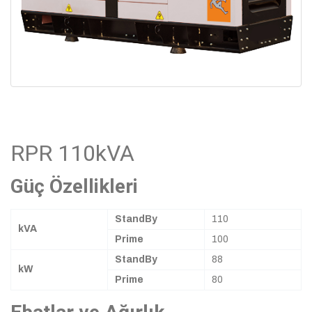
RPR 110kVA
Güç Özellikleri
StandBy
110
kVA
Prime
100
StandBy
88
kW
Prime
80