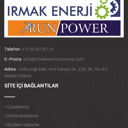
Telefon:
0.378 227 87 21
E-Posta:
info@irmakkesintisizenerji.com
Adres:
Gölbucağı Mah. Yeni Sanayi Sit. 135. Sk. No:8/1
Merkez/Bartın
SİTE İÇİ BAĞLANTILAR
Ürünlerimiz
Referanslarımız
Bizden Haberler