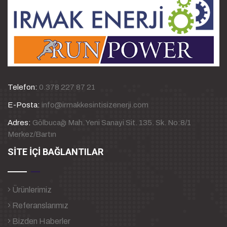
Telefon:
0.378 227 87 21
E-Posta:
info@irmakkesintisizenerji.com
Adres:
Gölbucağı Mah. Yeni Sanayi Sit. 135. Sk. No:8/1
Merkez/Bartın
SİTE İÇİ BAĞLANTILAR
Ürünlerimiz
Referanslarımız
Bizden Haberler