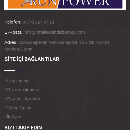
Telefon:
0.378 227 87 21
E-Posta:
info@irmakkesintisizenerji.com
Adres:
Gölbucağı Mah. Yeni Sanayi Sit. 135. Sk. No:8/1
Merkez/Bartın
SİTE İÇİ BAĞLANTILAR
Ürünlerimiz
Referanslarımız
Bizden Haberler
Video Galeri
İletişim
BİZİ TAKİP EDİN